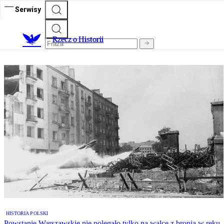
Serwisy
R
zecz o Historii
HISTORIA POLSKI
Powstanie Warszawskie nie polegało tylko na walce z bronią w ręku