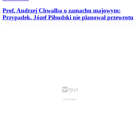
Prof. Andrzej Chwalba o zamachu majowym:
Przypadek. Józef Piłsudski nie planował przewrotu