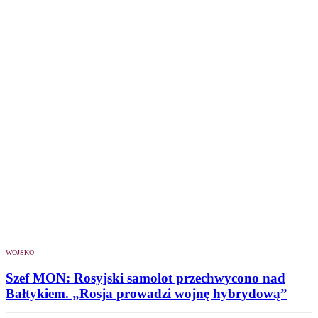
WOJSKO
Szef MON: Rosyjski samolot przechwycono nad
Bałtykiem. „Rosja prowadzi wojnę hybrydową”