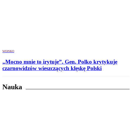
WOJSKO
„Mocno mnie to irytuje”. Gen. Polko krytykuje
czarnowidzów wieszczących klęskę Polski
Nauka