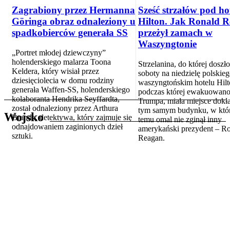
Zagrabiony przez Hermanna
Sześć strzałów pod ho
Göringa obraz odnaleziony u
Hilton. Jak Ronald 
spadkobierców generała SS
przeżył zamach w
Waszyngtonie
„Portret młodej dziewczyny”
holenderskiego malarza Toona
Strzelanina, do której doszł
Keldera, który wisiał przez
soboty na niedzielę polskie
dziesięciolecia w domu rodziny
waszyngtońskim hotelu Hilt
generała Waffen-SS, holenderskiego
podczas której ewakuowan
kolaboranta Hendrika Seyffardta,
Trumpa, miała miejsce dokł
został odnaleziony przez Arthura
tym samym budynku, w któr
Wojsko
Branda, detektywa, który zajmuje się
temu omal nie zginął inny
odnajdowaniem zaginionych dzieł
amerykański prezydent – R
sztuki.
Reagan.