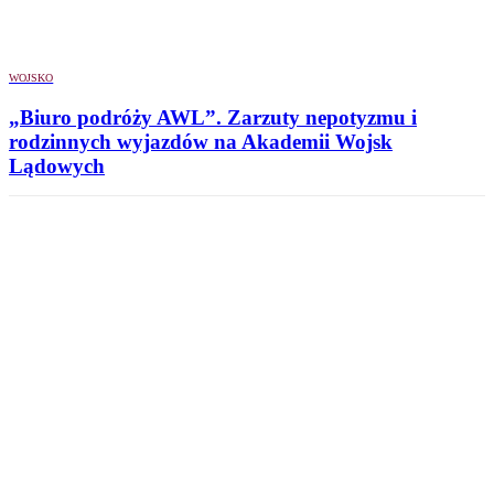
WOJSKO
„Biuro podróży AWL”. Zarzuty nepotyzmu i
rodzinnych wyjazdów na Akademii Wojsk
Lądowych