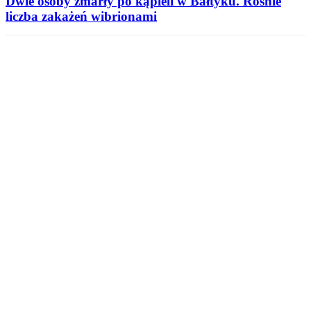
Dwie osoby zmarły po kąpieli w Bałtyku. Rośnie
liczba zakażeń wibrionami