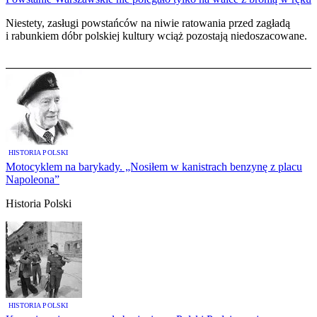
Niestety, zasługi powstańców na niwie ratowania przed zagładą
i rabunkiem dóbr polskiej kultury wciąż pozostają niedoszacowane.
HISTORIA POLSKI
Motocyklem na barykady. „Nosiłem w kanistrach benzynę z placu
Napoleona”
Historia Polski
HISTORIA POLSKI