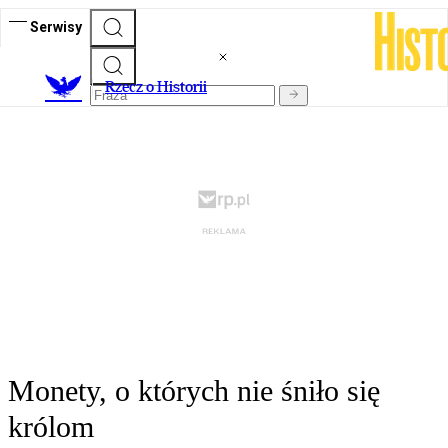
Serwisy
R
zecz o Historii
Monety, o których nie śniło się
królom