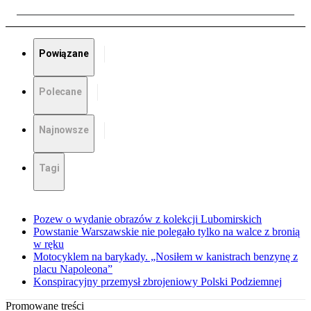
Powiązane
Polecane
Najnowsze
Tagi
Pozew o wydanie obrazów z kolekcji Lubomirskich
Powstanie Warszawskie nie polegało tylko na walce z bronią
w ręku
Motocyklem na barykady. „Nosiłem w kanistrach benzynę z
placu Napoleona”
Konspiracyjny przemysł zbrojeniowy Polski Podziemnej
Promowane treści