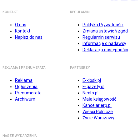
KONTAKT
REGULAMIN
O nas
Polityka Prywatności
Kontakt
Zmiana ustawień zgód
Napisz do nas
Regulamin serwisu
Informacje o nadawcy
Deklaracja dostępności
REKLAMA I PRENUMERATA
PARTNERZY
Reklama
E-kiosk.pl
Ogłoszenia
E-gazety.pl
Prenumerata
Nexto.pl
Archiwum
Mała księgowość
Kancelarierp.pl
Wieści Rolnicze
Życie Warszawy
NASZE WYDARZENIA