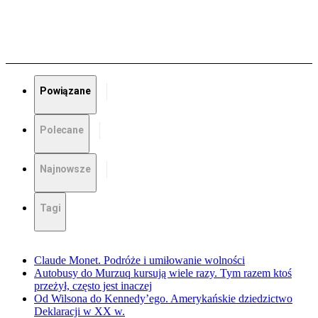
Powiązane
Polecane
Najnowsze
Tagi
Claude Monet. Podróże i umiłowanie wolności
Autobusy do Murzuq kursują wiele razy. Tym razem ktoś
przeżył, często jest inaczej
Od Wilsona do Kennedy’ego. Amerykańskie dziedzictwo
Deklaracji w XX w.