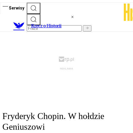
Serwisy
R
zecz o Historii
Fryderyk Chopin. W hołdzie
Geniuszowi