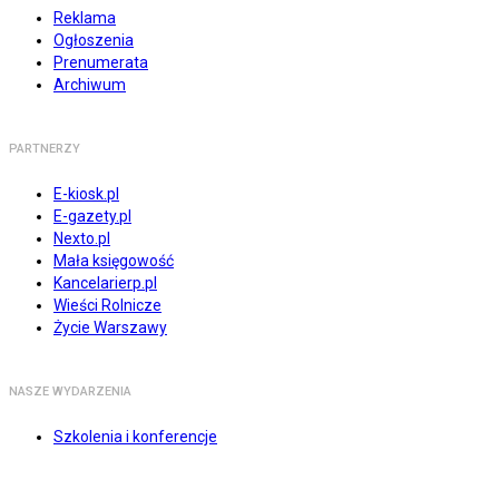
Reklama
Ogłoszenia
Prenumerata
Archiwum
PARTNERZY
E-kiosk.pl
E-gazety.pl
Nexto.pl
Mała księgowość
Kancelarierp.pl
Wieści Rolnicze
Życie Warszawy
NASZE WYDARZENIA
Szkolenia i konferencje