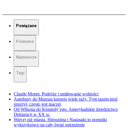
Powiązane
Polecane
Najnowsze
Tagi
Claude Monet. Podróże i umiłowanie wolności
Autobusy do Murzuq kursują wiele razy. Tym razem ktoś
przeżył, często jest inaczej
Od Wilsona do Kennedy’ego. Amerykańskie dziedzictwo
Deklaracji w XX w.
Więcej niż miasta. Hiroszima i Nagasaki to pomniki
wykrzykujące na cały świat ostrzeżenie