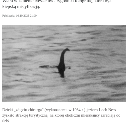
Wiara w istnienie Nessie uwiarygodniła fotografię, która była
kiepską mistyfikacją.
Publikacja:
16.10.2025 21:00
Dzięki „zdjęciu chirurga” (wykonanemu w 1934 r.) jezioro Loch Ness
zyskało atrakcję turystyczną, na której okoliczni mieszkańcy zarabiają do
dziś