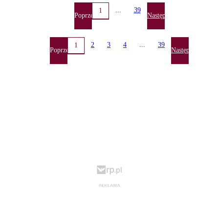
...
39
1
Poprzednia
Następna
2
3
4
...
39
1
Poprzednia
Następna