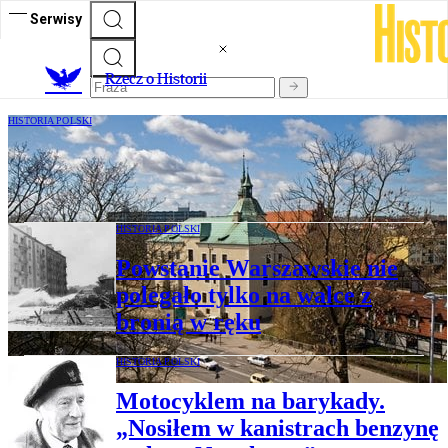
Serwisy
R
zecz o Historii
HISTORIA POLSKI
Pozew o wydanie obrazów z kolekcji
Lubomirskich
HISTORIA POLSKI
Powstanie Warszawskie nie
polegało tylko na walce z
bronią w ręku
HISTORIA POLSKI
Motocyklem na barykady.
„Nosiłem w kanistrach benzynę