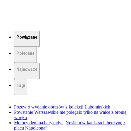
Powiązane
Polecane
Najnowsze
Tagi
Pozew o wydanie obrazów z kolekcji Lubomirskich
Powstanie Warszawskie nie polegało tylko na walce z bronią
w ręku
Motocyklem na barykady. „Nosiłem w kanistrach benzynę z
placu Napoleona”