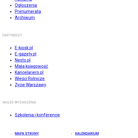
Ogłoszenia
Prenumerata
Archiwum
PARTNERZY
E-kiosk.pl
E-gazety.pl
Nexto.pl
Mała księgowość
Kancelarierp.pl
Wieści Rolnicze
Życie Warszawy
NASZE WYDARZENIA
Szkolenia i konferencje
MAPA STRONY
KALENDARIUM