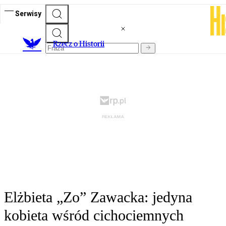
Serwisy
R
zecz o Historii
Elżbieta „Zo” Zawacka: jedyna
kobieta wśród cichociemnych