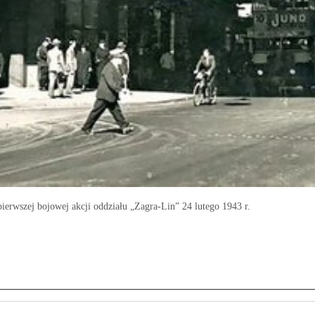
pierwszej bojowej akcji oddziału „Zagra-Lin” 24 lutego 1943 r.