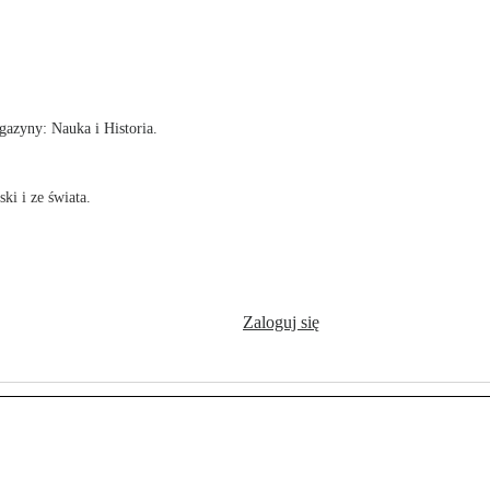
!
azyny: Nauka i Historia.
ki i ze świata.
Zaloguj się