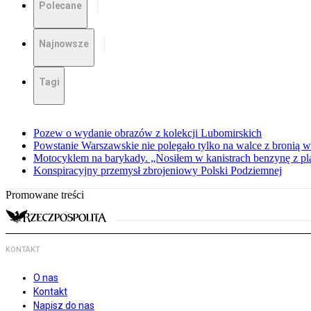
Polecane
Najnowsze
Tagi
Pozew o wydanie obrazów z kolekcji Lubomirskich
Powstanie Warszawskie nie polegało tylko na walce z bronią w
Motocyklem na barykady. „Nosiłem w kanistrach benzynę z p
Konspiracyjny przemysł zbrojeniowy Polski Podziemnej
Promowane treści
KONTAKT
O nas
Kontakt
Napisz do nas