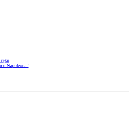
 ręku
lacu Napoleona”