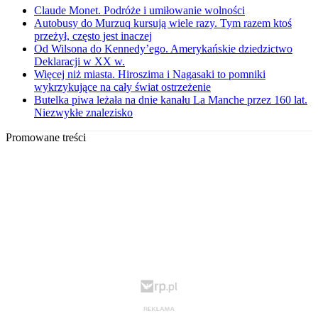
Claude Monet. Podróże i umiłowanie wolności
Autobusy do Murzuq kursują wiele razy. Tym razem ktoś
przeżył, często jest inaczej
Od Wilsona do Kennedy’ego. Amerykańskie dziedzictwo
Deklaracji w XX w.
Więcej niż miasta. Hiroszima i Nagasaki to pomniki
wykrzykujące na cały świat ostrzeżenie
Butelka piwa leżała na dnie kanału La Manche przez 160 lat.
Niezwykłe znalezisko
Promowane treści