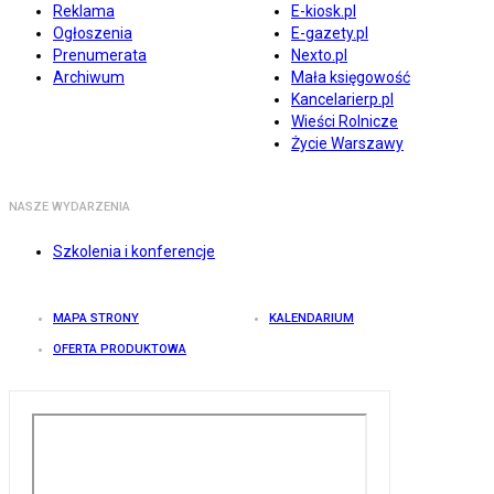
Reklama
E-kiosk.pl
Ogłoszenia
E-gazety.pl
Prenumerata
Nexto.pl
Archiwum
Mała księgowość
Kancelarierp.pl
Wieści Rolnicze
Życie Warszawy
NASZE WYDARZENIA
Szkolenia i konferencje
MAPA STRONY
KALENDARIUM
OFERTA PRODUKTOWA