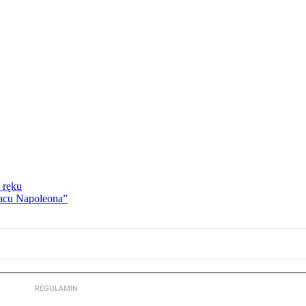
 ręku
lacu Napoleona”
REGULAMIN