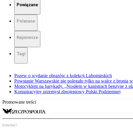
Powiązane
Polecane
Najnowsze
Tagi
Pozew o wydanie obrazów z kolekcji Lubomirskich
Powstanie Warszawskie nie polegało tylko na walce z bronią w
Motocyklem na barykady. „Nosiłem w kanistrach benzynę z p
Konspiracyjny przemysł zbrojeniowy Polski Podziemnej
Promowane treści
KONTAKT