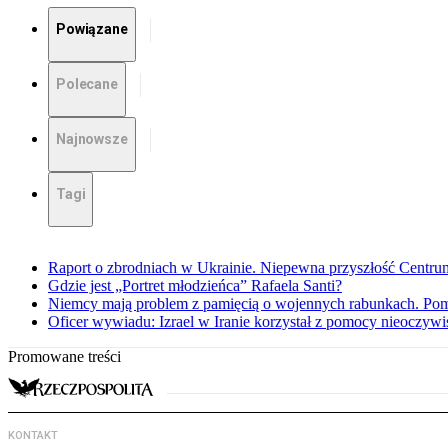
Powiązane
Polecane
Najnowsze
Tagi
Raport o zbrodniach w Ukrainie. Niepewna przyszłość Centr
Gdzie jest „Portret młodzieńca” Rafaela Santi?
Niemcy mają problem z pamięcią o wojennych rabunkach. Po
Oficer wywiadu: Izrael w Iranie korzystał z pomocy nieoczyw
Promowane treści
KONTAKT