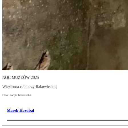
NOC MUZEÓW 2025
Więzienna cela przy Rakowieckiej
Foto: Kacper Komaiszko
Marek Kozubal