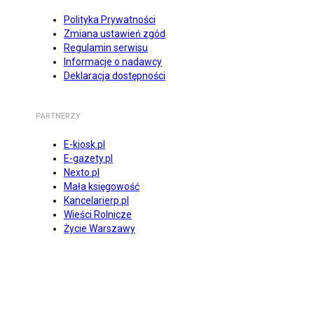
Polityka Prywatności
Zmiana ustawień zgód
Regulamin serwisu
Informacje o nadawcy
Deklaracja dostępności
PARTNERZY
E-kiosk.pl
E-gazety.pl
Nexto.pl
Mała księgowość
Kancelarierp.pl
Wieści Rolnicze
Życie Warszawy