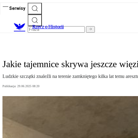
Serwisy
R
zecz o Historii
Jakie tajemnice skrywa jeszcze wię
Ludzkie szczątki znaleźli na terenie zamkniętego kilka lat temu are
Publikacja:
29.06.2025 08:20