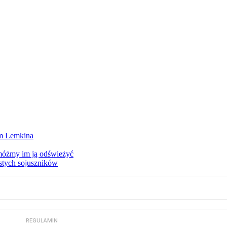
um Lemkina
móżmy im ją odświeżyć
istych sojuszników
REGULAMIN