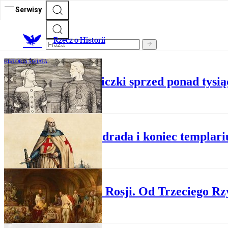
Serwisy
R
zecz o Historii
HISTORIA ŚWIATA
Słowiańskie księżniczki sprzed ponad tysią
HISTORIA
Ogień, zdrada i koniec templar
HISTORIA ŚWIATA
Historia Rosji. Od Trzeciego R
HISTORIA