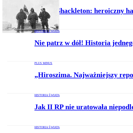
Ernest Shackleton: heroiczny h
HISTORIA ŚWIATA
Nie patrz w dół! Historia jedneg
PLUS MINUS
„Hiroszima. Najważniejszy repo
HISTORIA ŚWIATA
Jak II RP nie uratowała niepodl
HISTORIA ŚWIATA