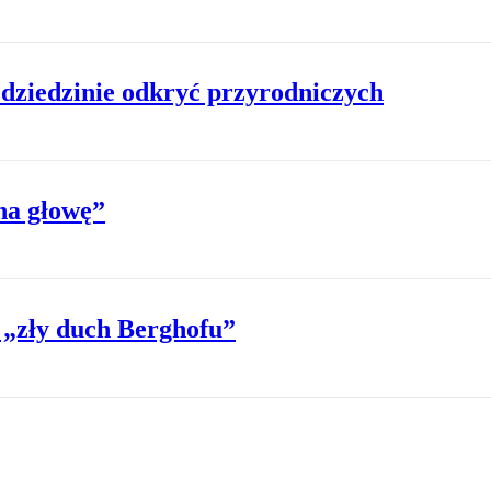
 dziedzinie odkryć przyrodniczych
na głowę”
 „zły duch Berghofu”