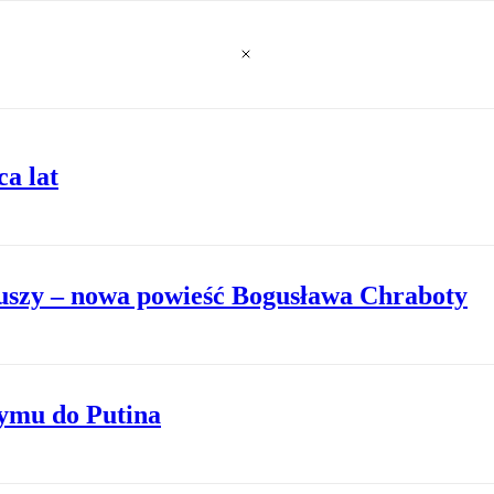
ca lat
iuszy – nowa powieść Bogusława Chraboty
zymu do Putina