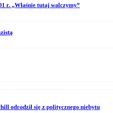
01 r. „Właśnie tutaj walczymy”
zistą
ill odrodził się z politycznego niebytu