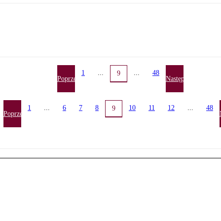
1
...
...
48
9
Poprzednia
Następna
1
...
6
7
8
10
11
12
...
48
9
Poprzednia