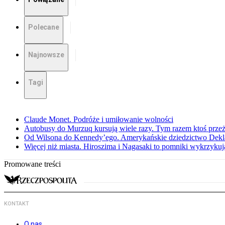
Polecane
Najnowsze
Tagi
Claude Monet. Podróże i umiłowanie wolności
Autobusy do Murzuq kursują wiele razy. Tym razem ktoś przeżył
Od Wilsona do Kennedy’ego. Amerykańskie dziedzictwo Dekl
Więcej niż miasta. Hiroszima i Nagasaki to pomniki wykrzykują
Promowane treści
KONTAKT
O nas