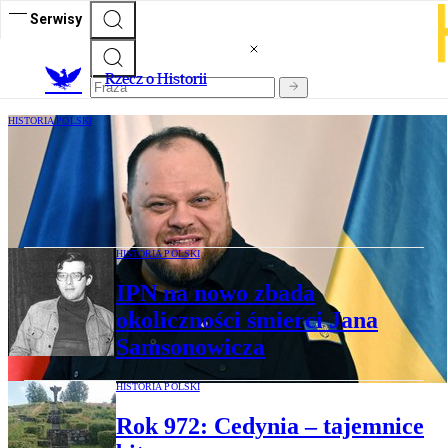
Serwisy
R
zecz o Historii
HISTORIA POLSKI
80. rocznica "krwawej niedzieli":
Przewodniczący parlamentu Ukrainy na
uroczystościach
HISTORIA POLSKI
IPN na nowo zbada
okoliczności śmierci Jana
Samsonowicza
HISTORIA POLSKI
Rok 972: Cedynia – tajemnice