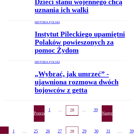
Dzieci stanu wojennego chcą
uznania ich walki
HISTORIA POLSKI
Instytut Pileckiego upamiętni
Polaków powieszonych za
pomoc Żydom
HISTORIA POLSKI
„Wybrać, jak umrzeć” -
ujawniona rozmowa dwóch
bojowców z getta
1
...
...
39
28
Poprzednia
Następna
1
...
25
26
27
29
30
31
...
39
28