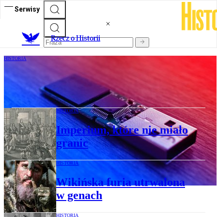
Serwisy
R
zecz o Historii
HISTORIA
Jak nauczyliśmy maszyny liczyć i myśleć
za nas? Część 10: pamięć flash i pendrive
HISTORIA
Imperium, które nie miało
granic
HISTORIA
Wikińska furia utrwalona
w genach
HISTORIA