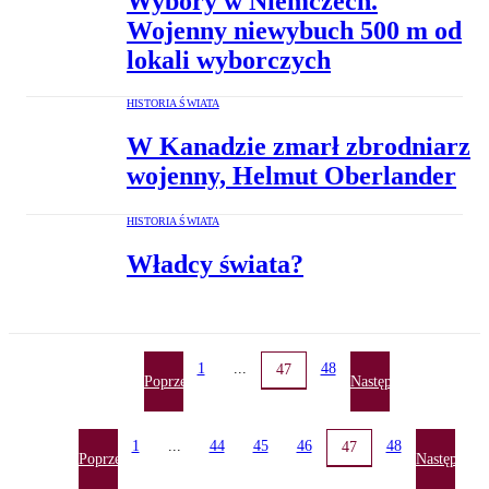
Wybory w Niemczech.
Wojenny niewybuch 500 m od
lokali wyborczych
HISTORIA ŚWIATA
W Kanadzie zmarł zbrodniarz
wojenny, Helmut Oberlander
HISTORIA ŚWIATA
Władcy świata?
1
...
48
47
Poprzednia
Następna
1
...
44
45
46
48
47
Poprzednia
Następna