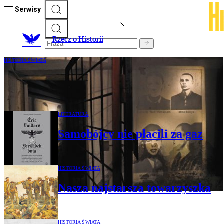
Serwisy
R
zecz o Historii
HISTORIA ŚWIATA
Piekielny komunistyczny eksperyment
LITERATURA
Samobójcy nie płacili za gaz
HISTORIA ŚWIATA
Nasza najstarsza towarzyszka
HISTORIA ŚWIATA