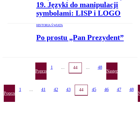
19. Języki do manipulacji
symbolami: LISP i LOGO
HISTORIA ŚWIATA
Po prostu „Pan Prezydent”
1
...
...
48
44
Poprzednia
Następna
1
...
41
42
43
45
46
47
48
44
Poprzednia
N