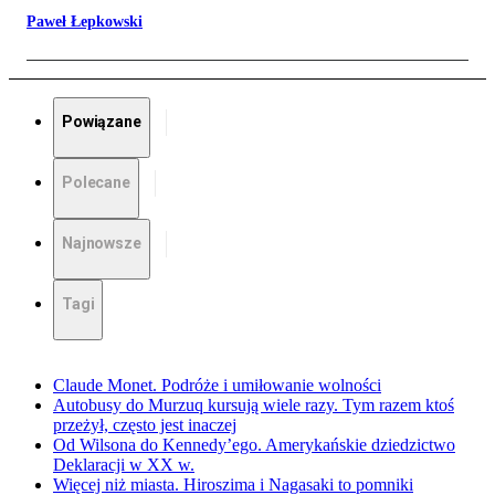
Paweł Łepkowski
Powiązane
Polecane
Najnowsze
Tagi
Claude Monet. Podróże i umiłowanie wolności
Autobusy do Murzuq kursują wiele razy. Tym razem ktoś
przeżył, często jest inaczej
Od Wilsona do Kennedy’ego. Amerykańskie dziedzictwo
Deklaracji w XX w.
Więcej niż miasta. Hiroszima i Nagasaki to pomniki