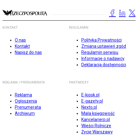
KONTAKT
REGULAMIN
O nas
Polityka Prywatności
Kontakt
Zmiana ustawień zgód
Napisz do nas
Regulamin serwisu
Informacje o nadawcy
Deklaracja dostępności
REKLAMA I PRENUMERATA
PARTNERZY
Reklama
E-kiosk.pl
Ogłoszenia
E-gazety.pl
Prenumerata
Nexto.pl
Archiwum
Mała księgowość
Kancelarierp.pl
Wieści Rolnicze
Życie Warszawy