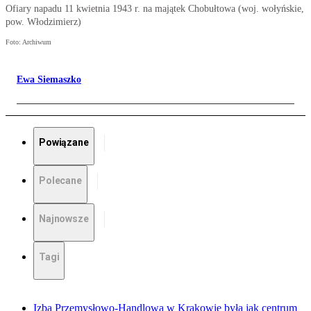
Ofiary napadu 11 kwietnia 1943 r. na majątek Chobułtowa (woj. wołyńskie,
pow. Włodzimierz)
Foto: Archiwum
Ewa Siemaszko
Powiązane
Polecane
Najnowsze
Tagi
Izba Przemysłowo-Handlowa w Krakowie była jak centrum