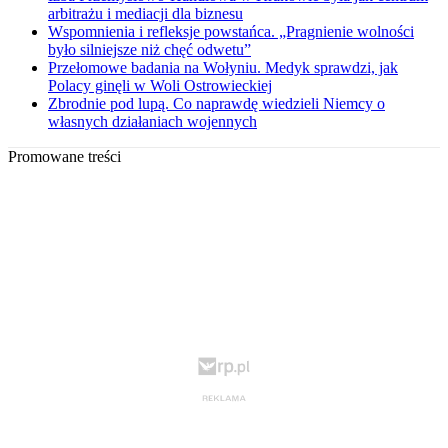
arbitrażu i mediacji dla biznesu
Wspomnienia i refleksje powstańca. „Pragnienie wolności
było silniejsze niż chęć odwetu”
Przełomowe badania na Wołyniu. Medyk sprawdzi, jak
Polacy ginęli w Woli Ostrowieckiej
Zbrodnie pod lupą. Co naprawdę wiedzieli Niemcy o
własnych działaniach wojennych
Promowane treści