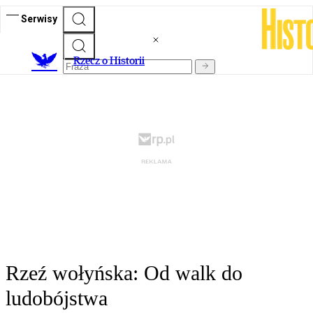
Serwisy
R
zecz o Historii
Rzeź wołyńska: Od walk do
ludobójstwa