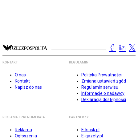
KONTAKT
REGULAMIN
O nas
Polityka Prywatności
Kontakt
Zmiana ustawień zgód
Napisz do nas
Regulamin serwisu
Informacje o nadawcy
Deklaracja dostępności
REKLAMA I PRENUMERATA
PARTNERZY
Reklama
E-kiosk.pl
Ogłoszenia
E-gazety.pl