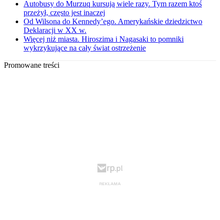
Autobusy do Murzuq kursują wiele razy. Tym razem ktoś
przeżył, często jest inaczej
Od Wilsona do Kennedy’ego. Amerykańskie dziedzictwo
Deklaracji w XX w.
Więcej niż miasta. Hiroszima i Nagasaki to pomniki
wykrzykujące na cały świat ostrzeżenie
Promowane treści