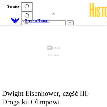
Serwisy
R
zecz o Historii
Dwight Eisenhower, część III:
Droga ku Olimpowi