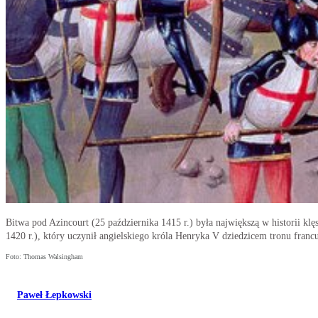
Bitwa pod Azincourt (25 października 1415 r.) była największą w historii k
1420 r.), który uczynił angielskiego króla Henryka V dziedzicem tronu francus
Foto: Thomas Walsingham
Paweł Łepkowski