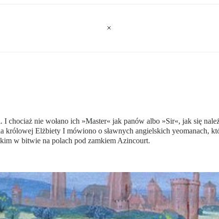
i. I chociaż nie wołano ich »Master« jak panów albo »Sir«, jak się nal
nia królowej Elżbiety I mówiono o sławnych angielskich yeomanach, kt
im w bitwie na polach pod zamkiem Azincourt.