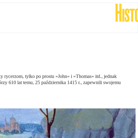
eży rycerzom, tylko po prostu »John« i »Thomas« itd., jednak
órzy 610 lat temu, 25 października 1415 r., zapewnili swojemu