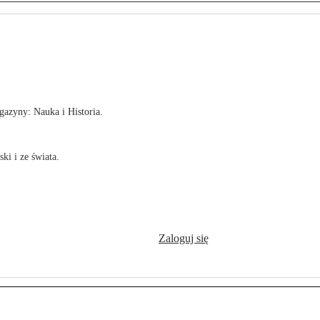
!
azyny: Nauka i Historia.
ki i ze świata.
Zaloguj się