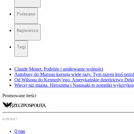
Polecane
Najnowsze
Tagi
Claude Monet. Podróże i umiłowanie wolności
Autobusy do Murzuq kursują wiele razy. Tym razem ktoś przeżył
Od Wilsona do Kennedy’ego. Amerykańskie dziedzictwo Dekl
Więcej niż miasta. Hiroszima i Nagasaki to pomniki wykrzykują
Promowane treści
KONTAKT
O nas