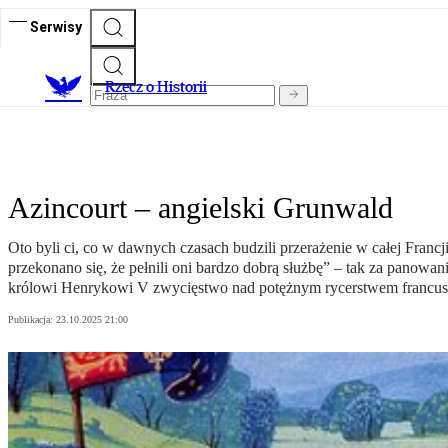
Serwisy
R
zecz o Historii
Azincourt – angielski Grunwald
Oto byli ci, co w dawnych czasach budzili przerażenie w całej Francj
przekonano się, że pełnili oni bardzo dobrą służbę” – tak za panowa
królowi Henrykowi V zwycięstwo nad potężnym rycerstwem francusk
Publikacja:
23.10.2025 21:00