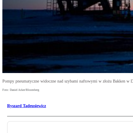
Pompy pneumatyczne widoczne nad szybami naftowymi w złożu Bakken w D
Foto: Daniel Acker/Bloomberg
Ryszard Tadeusiewicz