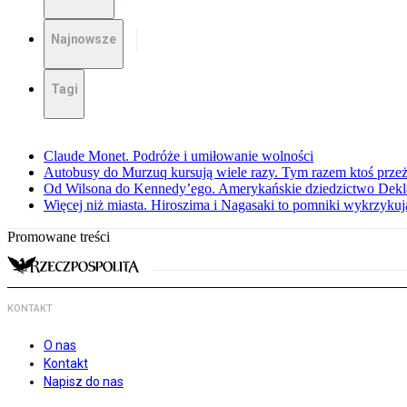
Najnowsze
Tagi
Claude Monet. Podróże i umiłowanie wolności
Autobusy do Murzuq kursują wiele razy. Tym razem ktoś przeżył
Od Wilsona do Kennedy’ego. Amerykańskie dziedzictwo Dekl
Więcej niż miasta. Hiroszima i Nagasaki to pomniki wykrzykują
Promowane treści
KONTAKT
O nas
Kontakt
Napisz do nas