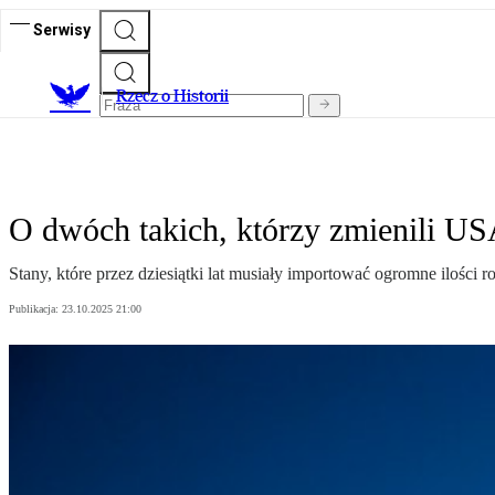
Serwisy
R
zecz o Historii
O dwóch takich, którzy zmienili US
Stany, które przez dziesiątki lat musiały importować ogromne ilości 
Publikacja:
23.10.2025 21:00