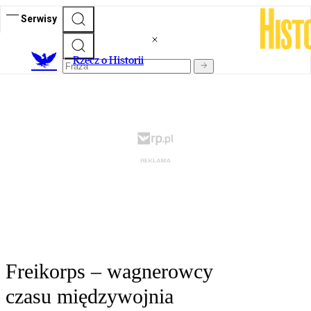
Serwisy
R
zecz o Historii
Freikorps – wagnerowcy
czasu międzywojnia