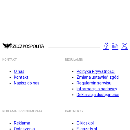
KONTAKT
REGULAMIN
O nas
Polityka Prywatności
Kontakt
Zmiana ustawień zgód
Napisz do nas
Regulamin serwisu
Informacje o nadawcy
Deklaracja dostępności
REKLAMA I PRENUMERATA
PARTNERZY
Reklama
E-kiosk.pl
Ogłoszenia
E-gazety.pl