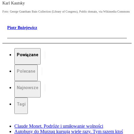
Karl Kautsky
Foto: George Grantham Bain Collection (Library of Congress), Public domain, via Wikimedia Commons
Piotr Bożejewicz
Powiązane
Polecane
Najnowsze
Tagi
Claude Monet. Podróże i umiłowanie wolności
Autobusy do Murzuq kursują wiele razy. Tym razem ktoś