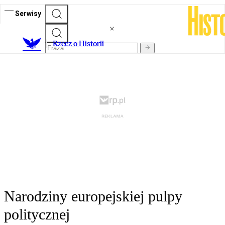
Serwisy
R
zecz o Historii
Narodziny europejskiej pulpy
politycznej