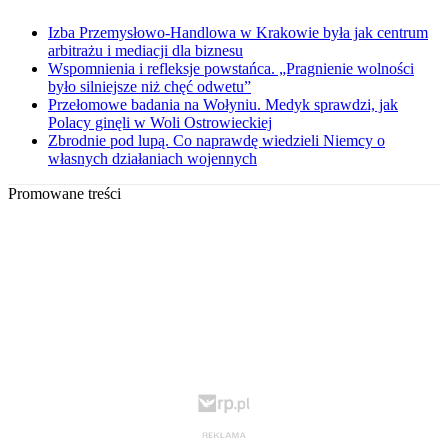
Izba Przemysłowo-Handlowa w Krakowie była jak centrum
arbitrażu i mediacji dla biznesu
Wspomnienia i refleksje powstańca. „Pragnienie wolności
było silniejsze niż chęć odwetu”
Przełomowe badania na Wołyniu. Medyk sprawdzi, jak
Polacy ginęli w Woli Ostrowieckiej
Zbrodnie pod lupą. Co naprawdę wiedzieli Niemcy o
własnych działaniach wojennych
Promowane treści