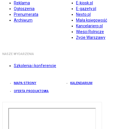
Reklama
E-kiosk.pl
Ogłoszenia
E-gazety.pl
Prenumerata
Nexto.pl
Archiwum
Mała księgowość
Kancelarierp.pl
Wieści Rolnicze
Życie Warszawy
NASZE WYDARZENIA
Szkolenia i konferencje
MAPA STRONY
KALENDARIUM
OFERTA PRODUKTOWA