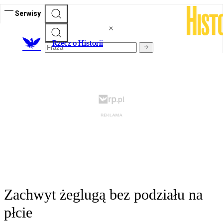
Serwisy
R
zecz o Historii
Zachwyt żeglugą bez podziału na
płcie