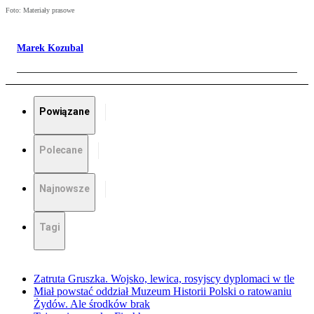
Foto: Materiały prasowe
Marek Kozubal
Powiązane
Polecane
Najnowsze
Tagi
Zatruta Gruszka. Wojsko, lewica, rosyjscy dyplomaci w tle
Miał powstać oddział Muzeum Historii Polski o ratowaniu
Żydów. Ale środków brak