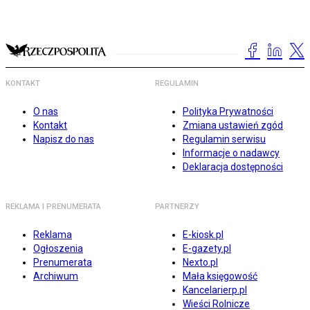
KONTAKT
REGULAMIN
O nas
Polityka Prywatności
Kontakt
Zmiana ustawień zgód
Napisz do nas
Regulamin serwisu
Informacje o nadawcy
Deklaracja dostępności
REKLAMA I PRENUMERATA
PARTNERZY
Reklama
E-kiosk.pl
Ogłoszenia
E-gazety.pl
Prenumerata
Nexto.pl
Archiwum
Mała księgowość
Kancelarierp.pl
Wieści Rolnicze