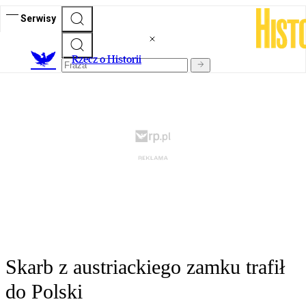
Serwisy
R
zecz o Historii
Skarb z austriackiego zamku trafił
do Polski