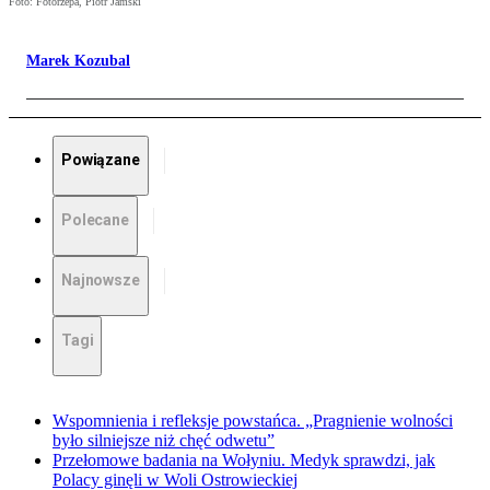
Foto: Fotorzepa, Piotr Jamski
Marek Kozubal
Powiązane
Polecane
Najnowsze
Tagi
Wspomnienia i refleksje powstańca. „Pragnienie wolności
było silniejsze niż chęć odwetu”
Przełomowe badania na Wołyniu. Medyk sprawdzi, jak
Polacy ginęli w Woli Ostrowieckiej