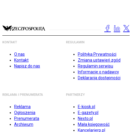
KONTAKT
REGULAMIN
O nas
Polityka Prywatności
Kontakt
Zmiana ustawień zgód
Napisz do nas
Regulamin serwisu
Informacje o nadawcy
Deklaracja dostępności
REKLAMA I PRENUMERATA
PARTNERZY
Reklama
E-kiosk.pl
Ogłoszenia
E-gazety.pl
Prenumerata
Nexto.pl
Archiwum
Mała księgowość
Kancelarierp.pl