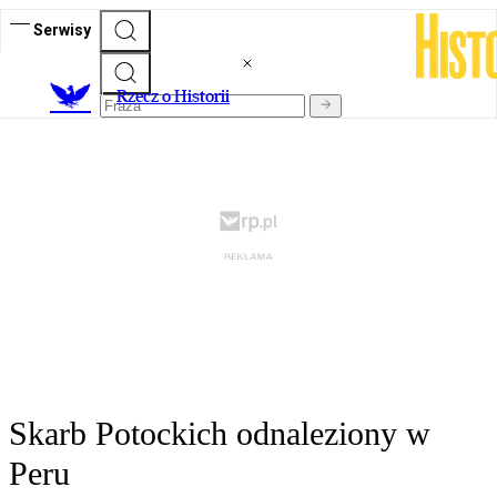
Serwisy
R
zecz o Historii
Skarb Potockich odnaleziony w
Peru