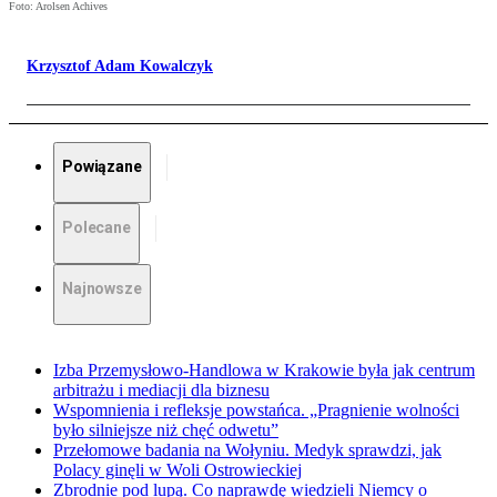
Foto: Arolsen Achives
Krzysztof Adam Kowalczyk
Powiązane
Polecane
Najnowsze
Izba Przemysłowo-Handlowa w Krakowie była jak centrum
arbitrażu i mediacji dla biznesu
Wspomnienia i refleksje powstańca. „Pragnienie wolności
było silniejsze niż chęć odwetu”
Przełomowe badania na Wołyniu. Medyk sprawdzi, jak
Polacy ginęli w Woli Ostrowieckiej
Zbrodnie pod lupą. Co naprawdę wiedzieli Niemcy o