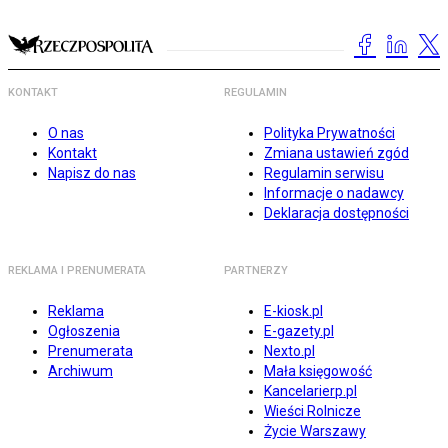
KONTAKT
REGULAMIN
O nas
Polityka Prywatności
Kontakt
Zmiana ustawień zgód
Napisz do nas
Regulamin serwisu
Informacje o nadawcy
Deklaracja dostępności
REKLAMA I PRENUMERATA
PARTNERZY
Reklama
E-kiosk.pl
Ogłoszenia
E-gazety.pl
Prenumerata
Nexto.pl
Archiwum
Mała księgowość
Kancelarierp.pl
Wieści Rolnicze
Życie Warszawy