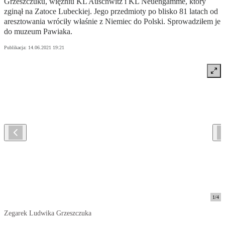
Grzeszczuku, więźniu KL Auschwitz i KL Neuengamme, który
zginął na Zatoce Lubeckiej. Jego przedmioty po blisko 81 latach od
aresztowania wróciły właśnie z Niemiec do Polski. Sprowadziłem je
do muzeum Pawiaka.
Publikacja:
14.06.2021 19:21
1
/
4
Zegarek Ludwika Grzeszczuka