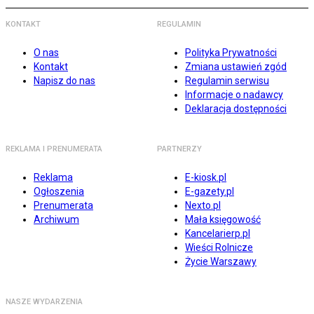
KONTAKT
REGULAMIN
O nas
Polityka Prywatności
Kontakt
Zmiana ustawień zgód
Napisz do nas
Regulamin serwisu
Informacje o nadawcy
Deklaracja dostępności
REKLAMA I PRENUMERATA
PARTNERZY
Reklama
E-kiosk.pl
Ogłoszenia
E-gazety.pl
Prenumerata
Nexto.pl
Archiwum
Mała księgowość
Kancelarierp.pl
Wieści Rolnicze
Życie Warszawy
NASZE WYDARZENIA