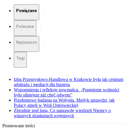
Powiązane
Polecane
Najnowsze
Tagi
Izba Przemysłowo-Handlowa w Krakowie była jak centrum
arbitrażu i mediacji dla biznesu
Wspomnienia i refleksje powstańca. „Pragnienie wolności
było silniejsze niż chęć odwetu”
Przełomowe badania na Wołyniu. Medyk sprawdzi, jak
Polacy ginęli w Woli Ostrowieckiej
Zbrodnie pod lupą. Co naprawdę wiedzieli Niemcy o
własnych działaniach wojennych
Promowane treści