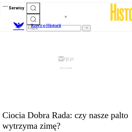
Serwisy
R
zecz o Historii
Ciocia Dobra Rada: czy nasze palto
wytrzyma zimę?