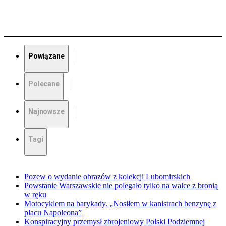
Powiązane
Polecane
Najnowsze
Tagi
Pozew o wydanie obrazów z kolekcji Lubomirskich
Powstanie Warszawskie nie polegało tylko na walce z bronią
w ręku
Motocyklem na barykady. „Nosiłem w kanistrach benzynę z
placu Napoleona”
Konspiracyjny przemysł zbrojeniowy Polski Podziemnej