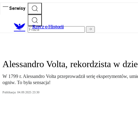
Serwisy
R
zecz o Historii
Alessandro Volta, rekordzista w dzi
W 1799 r. Alessandro Volta przeprowadził serię eksperymentów, umi
ogniw. To była sensacja!
Publikacja:
04.09.2025 23:30