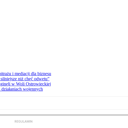
rażu i mediacji dla biznesu
silniejsze niż chęć odwetu”
ginęli w Woli Ostrowieckiej
 działaniach wojennych
REGULAMIN