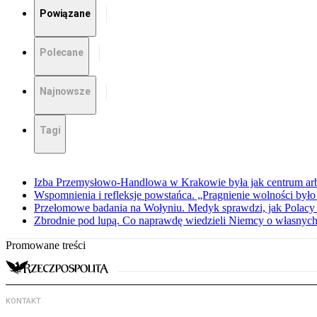
Powiązane
Polecane
Najnowsze
Tagi
Izba Przemysłowo-Handlowa w Krakowie była jak centrum arbit
Wspomnienia i refleksje powstańca. „Pragnienie wolności było 
Przełomowe badania na Wołyniu. Medyk sprawdzi, jak Polacy 
Zbrodnie pod lupą. Co naprawdę wiedzieli Niemcy o własnych
Promowane treści
KONTAKT