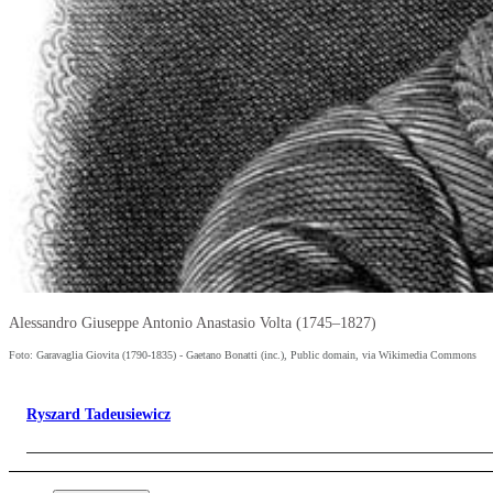
Alessandro Giuseppe Antonio Anastasio Volta (1745–1827)
Foto: Garavaglia Giovita (1790-1835) - Gaetano Bonatti (inc.), Public domain, via Wikimedia Commons
Ryszard Tadeusiewicz