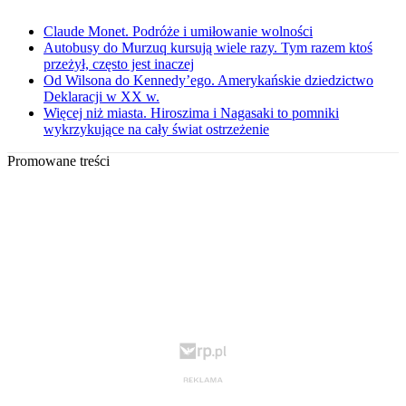
Claude Monet. Podróże i umiłowanie wolności
Autobusy do Murzuq kursują wiele razy. Tym razem ktoś
przeżył, często jest inaczej
Od Wilsona do Kennedy’ego. Amerykańskie dziedzictwo
Deklaracji w XX w.
Więcej niż miasta. Hiroszima i Nagasaki to pomniki
wykrzykujące na cały świat ostrzeżenie
Promowane treści