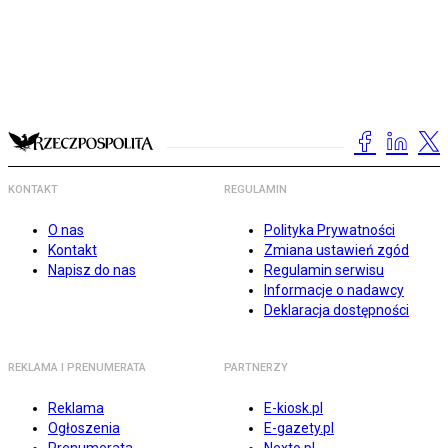
KONTAKT
REGULAMIN
O nas
Polityka Prywatności
Kontakt
Zmiana ustawień zgód
Napisz do nas
Regulamin serwisu
Informacje o nadawcy
Deklaracja dostępności
REKLAMA I PRENUMERATA
PARTNERZY
Reklama
E-kiosk.pl
Ogłoszenia
E-gazety.pl