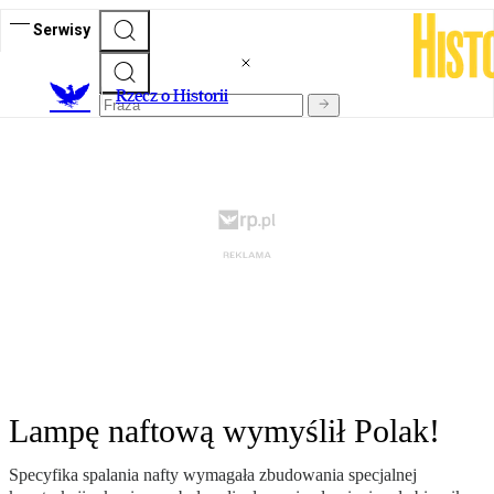
Serwisy
R
zecz o Historii
Lampę naftową wymyślił Polak!
Specyfika spalania nafty wymagała zbudowania specjalnej