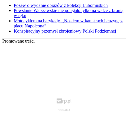
Pozew o wydanie obrazów z kolekcji Lubomirskich
Powstanie Warszawskie nie polegało tylko na walce z bronią
w ręku
Motocyklem na barykady. „Nosiłem w kanistrach benzynę z
placu Napoleona”
Konspiracyjny przemysł zbrojeniowy Polski Podziemnej
Promowane treści