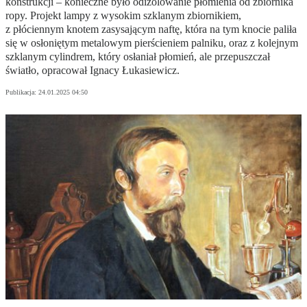
konstrukcji – konieczne było odizolowanie płomienia od zbiornika
ropy. Projekt lampy z wysokim szklanym zbiornikiem,
z płóciennym knotem zasysającym naftę, która na tym knocie paliła
się w osłoniętym metalowym pierścieniem palniku, oraz z kolejnym
szklanym cylindrem, który osłaniał płomień, ale przepuszczał
światło, opracował Ignacy Łukasiewicz.
Publikacja:
24.01.2025 04:50