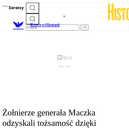
Serwisy
R
zecz o Historii
Żołnierze generała Maczka
odzyskali tożsamość dzięki