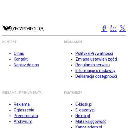
KONTAKT
REGULAMIN
O nas
Polityka Prywatności
Kontakt
Zmiana ustawień zgód
Napisz do nas
Regulamin serwisu
Informacje o nadawcy
Deklaracja dostępności
REKLAMA I PRENUMERATA
PARTNERZY
Reklama
E-kiosk.pl
Ogłoszenia
E-gazety.pl
Prenumerata
Nexto.pl
Archiwum
Mała księgowość
Kancelarierp.pl