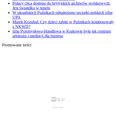
Polacy chcą dostępu do brytyjskich archiwów wojskowych.
Jest światełko w tunelu
W ukraińskich Puźnikach odnaleziono szczątki polskich ofiar
UPA
Marek Kozubal: Czy dzieci zabite w Puźnikach kolaborowały
z NKWD?
Izba Przemysłowo-Handlowa w Krakowie była jak centrum
arbitrażu i mediacji dla biznesu
Promowane treści