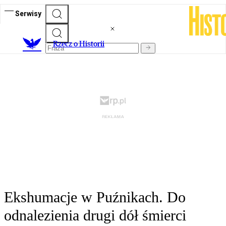
Serwisy
R
zecz o Historii
Ekshumacje w Puźnikach. Do
odnalezienia drugi dół śmierci