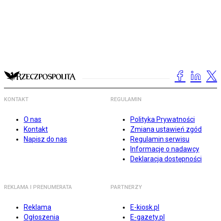
KONTAKT
REGULAMIN
O nas
Polityka Prywatności
Kontakt
Zmiana ustawień zgód
Napisz do nas
Regulamin serwisu
Informacje o nadawcy
Deklaracja dostępności
REKLAMA I PRENUMERATA
PARTNERZY
Reklama
E-kiosk.pl
Ogłoszenia
E-gazety.pl