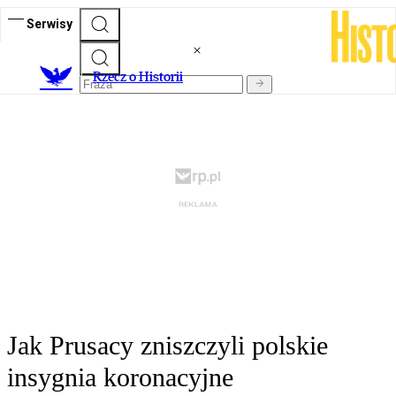
Serwisy
R
zecz o Historii
Jak Prusacy zniszczyli polskie
insygnia koronacyjne