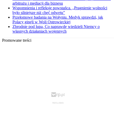
arbitrażu i mediacji dla biznesu
Wspomnienia i refleksje powstańca. „Pragnienie wolności
było silniejsze niż chęć odwetu”
Przełomowe badania na Wołyniu. Medyk sprawdzi, jak
Polacy ginęli w Woli Ostrowieckiej
Zbrodnie pod lupą. Co naprawdę wiedzieli Niemcy o
własnych działaniach wojennych
Promowane treści