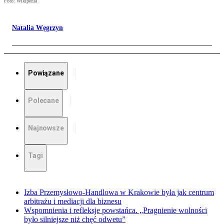
Foto: Wikipedia
Natalia Węgrzyn
Powiązane
Polecane
Najnowsze
Tagi
Izba Przemysłowo-Handlowa w Krakowie była jak centrum
arbitrażu i mediacji dla biznesu
Wspomnienia i refleksje powstańca. „Pragnienie wolności
było silniejsze niż chęć odwetu”