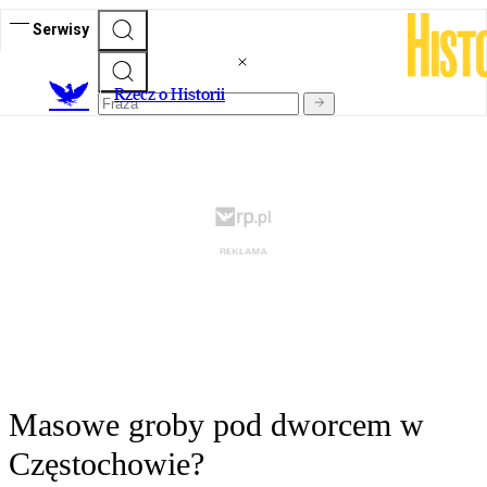
Serwisy
R
zecz o Historii
Masowe groby pod dworcem w
Częstochowie?