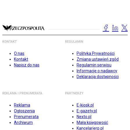
KONTAKT
REGULAMIN
O nas
Polityka Prywatności
Kontakt
Zmiana ustawień zgód
Napisz do nas
Regulamin serwisu
Informacje o nadawcy
Deklaracja dostępności
REKLAMA I PRENUMERATA
PARTNERZY
Reklama
E-kiosk.pl
Ogłoszenia
E-gazety.pl
Prenumerata
Nexto.pl
Archiwum
Mała księgowość
Kancelarierp.pl