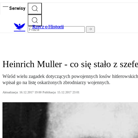
Serwisy
R
zecz o Historii
Heinrich Muller - co się stało z sze
Wśród wielu zagadek dotyczących powojennych losów hitlerowskich z
wpisał go na listę oskarżonych zbrodniarzy wojennych.
Aktualizacja:
16.12.2017 19:00
Publikacja:
15.12.2017 23:01