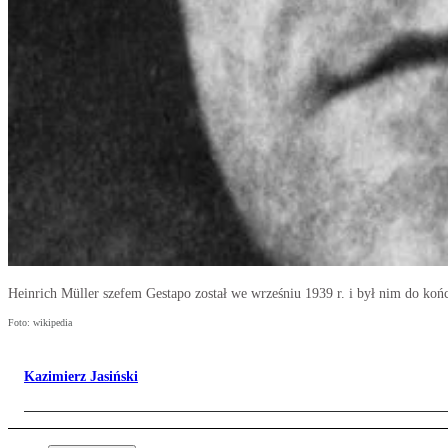
Heinrich Müller szefem Gestapo został we wrześniu 1939 r. i był nim do koń
Foto: wikipedia
Kazimierz Jasiński