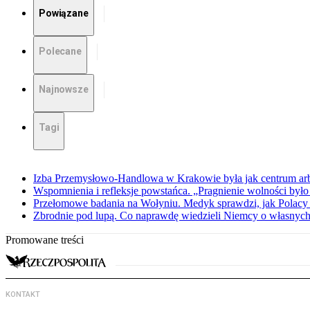
Powiązane
Polecane
Najnowsze
Tagi
Izba Przemysłowo-Handlowa w Krakowie była jak centrum arbit
Wspomnienia i refleksje powstańca. „Pragnienie wolności było 
Przełomowe badania na Wołyniu. Medyk sprawdzi, jak Polacy 
Zbrodnie pod lupą. Co naprawdę wiedzieli Niemcy o własnych
Promowane treści
KONTAKT