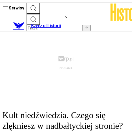
Serwisy
R
zecz o Historii
Kult niedźwiedzia. Czego się
zlękniesz w nadbałtyckiej stronie?