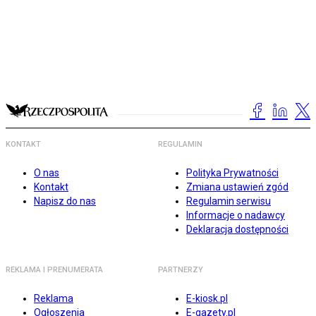
KONTAKT
REGULAMIN
O nas
Polityka Prywatności
Kontakt
Zmiana ustawień zgód
Napisz do nas
Regulamin serwisu
Informacje o nadawcy
Deklaracja dostępności
REKLAMA I PRENUMERATA
PARTNERZY
Reklama
E-kiosk.pl
Ogłoszenia
E-gazety.pl