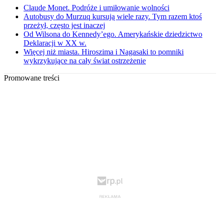
Claude Monet. Podróże i umiłowanie wolności
Autobusy do Murzuq kursują wiele razy. Tym razem ktoś
przeżył, często jest inaczej
Od Wilsona do Kennedy’ego. Amerykańskie dziedzictwo
Deklaracji w XX w.
Więcej niż miasta. Hiroszima i Nagasaki to pomniki
wykrzykujące na cały świat ostrzeżenie
Promowane treści