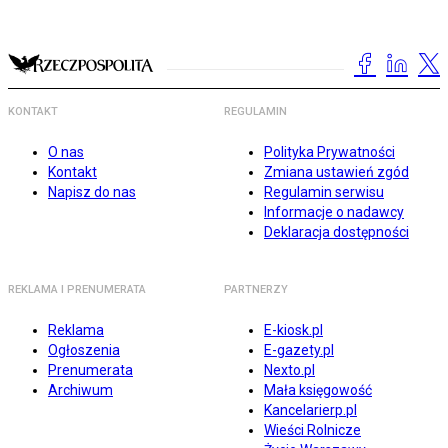
KONTAKT
REGULAMIN
O nas
Polityka Prywatności
Kontakt
Zmiana ustawień zgód
Napisz do nas
Regulamin serwisu
Informacje o nadawcy
Deklaracja dostępności
REKLAMA I PRENUMERATA
PARTNERZY
Reklama
E-kiosk.pl
Ogłoszenia
E-gazety.pl
Prenumerata
Nexto.pl
Archiwum
Mała księgowość
Kancelarierp.pl
Wieści Rolnicze