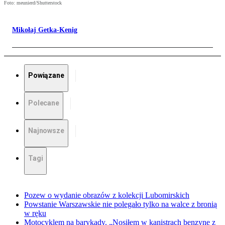
Foto: meunierd/Shutterstock
Mikołaj Getka-Kenig
Powiązane
Polecane
Najnowsze
Tagi
Pozew o wydanie obrazów z kolekcji Lubomirskich
Powstanie Warszawskie nie polegało tylko na walce z bronią
w ręku
Motocyklem na barykady. „Nosiłem w kanistrach benzynę z