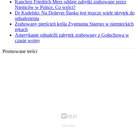
Kanclerz Friedrich Merz oddaje zabytki zrabowane przez
Niemców w Polsce. Co wróci?
Dr Kudelski: Na Dolnym Śląsku jest jeszcze wiele skrytek do
odnalezienia
Zrabowany pierścień króla Zygmunta Starego w niemieckich
rękach
Amerykanie odnaleźli zabytek zrabowany z Gołuchowa w
czasie wojny
Promowane treści