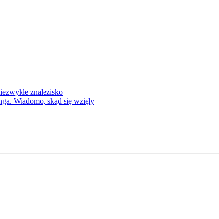
Niezwykłe znalezisko
nga. Wiadomo, skąd się wzięły