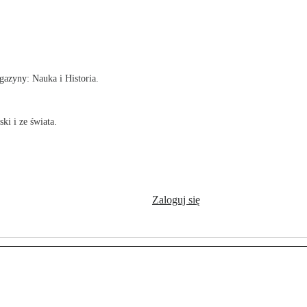
!
azyny: Nauka i Historia.
ki i ze świata.
Zaloguj się