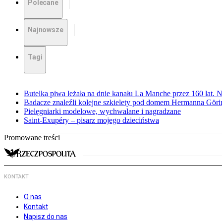
Polecane
Najnowsze
Tagi
Butelka piwa leżała na dnie kanału La Manche przez 160 lat. 
Badacze znaleźli kolejne szkielety pod domem Hermanna Göri
Pielęgniarki modelowe, wychwalane i nagradzane
Saint-Exupéry – pisarz mojego dzieciństwa
Promowane treści
KONTAKT
O nas
Kontakt
Napisz do nas