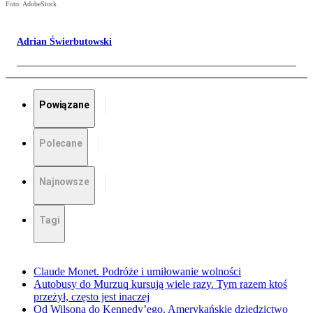
Foto: AdobeStock
Adrian Świerbutowski
Powiązane
Polecane
Najnowsze
Tagi
Claude Monet. Podróże i umiłowanie wolności
Autobusy do Murzuq kursują wiele razy. Tym razem ktoś
przeżył, często jest inaczej
Od Wilsona do Kennedy’ego. Amerykańskie dziedzictwo