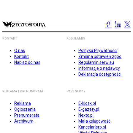
KONTAKT
REGULAMIN
O nas
Polityka Prywatności
Kontakt
Zmiana ustawień zgód
Napisz do nas
Regulamin serwisu
Informacje o nadawcy
Deklaracja dostępności
REKLAMA I PRENUMERATA
PARTNERZY
Reklama
E-kiosk.pl
Ogłoszenia
E-gazety.pl
Prenumerata
Nexto.pl
Archiwum
Mała księgowość
Kancelarierp.pl