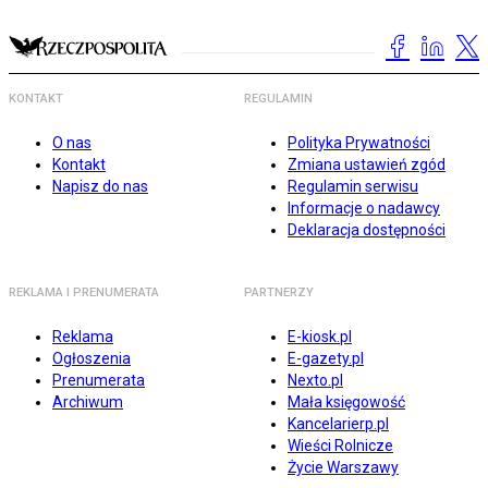
KONTAKT
REGULAMIN
O nas
Polityka Prywatności
Kontakt
Zmiana ustawień zgód
Napisz do nas
Regulamin serwisu
Informacje o nadawcy
Deklaracja dostępności
REKLAMA I PRENUMERATA
PARTNERZY
Reklama
E-kiosk.pl
Ogłoszenia
E-gazety.pl
Prenumerata
Nexto.pl
Archiwum
Mała księgowość
Kancelarierp.pl
Wieści Rolnicze
Życie Warszawy