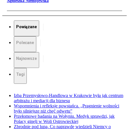
Agnieszka Niemojewska
Powiązane
Polecane
Najnowsze
Tagi
Izba Przemysłowo-Handlowa w Krakowie była jak centrum
arbitrażu i mediacji dla biznesu
Wspomnienia i refleksje powstańca. „Pragnienie wolności
było silniejsze niż chęć odwetu”
Przełomowe badania na Wołyniu. Medyk sprawdzi, jak
Polacy ginęli w Woli Ostrowieckiej
Zbrodnie pod lupą. Co naprawdę wiedzieli Niemcy o