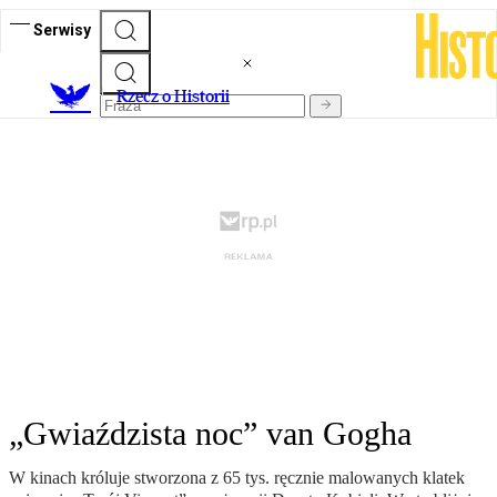
Serwisy
R
zecz o Historii
„Gwiaździsta noc” van Gogha
W kinach króluje stworzona z 65 tys. ręcznie malowanych klatek