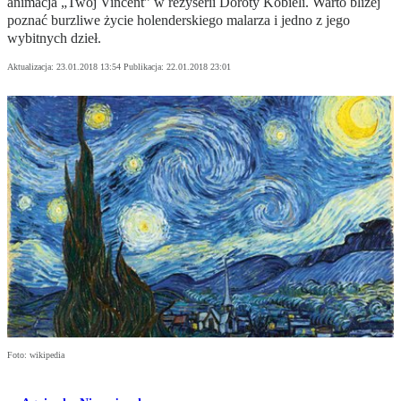
animacja „Twój Vincent” w reżyserii Doroty Kobieli. Warto bliżej
poznać burzliwe życie holenderskiego malarza i jedno z jego
wybitnych dzieł.
Aktualizacja:
23.01.2018 13:54
Publikacja:
22.01.2018 23:01
Foto: wikipedia