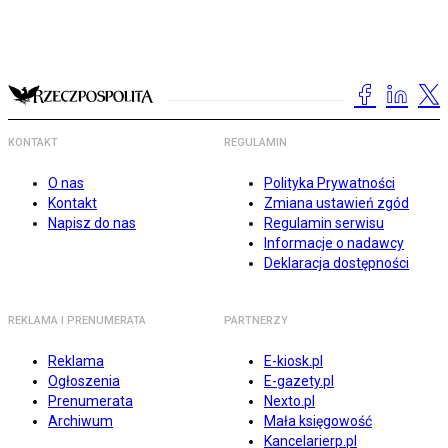
KONTAKT
REGULAMIN
O nas
Polityka Prywatności
Kontakt
Zmiana ustawień zgód
Napisz do nas
Regulamin serwisu
Informacje o nadawcy
Deklaracja dostępności
REKLAMA I PRENUMERATA
PARTNERZY
Reklama
E-kiosk.pl
Ogłoszenia
E-gazety.pl
Prenumerata
Nexto.pl
Archiwum
Mała księgowość
Kancelarierp.pl