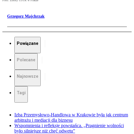
Foto: Zbiory USTR w Pradze
Grzegorz Majchrzak
Powiązane
Polecane
Najnowsze
Tagi
Izba Przemysłowo-Handlowa w Krakowie była jak centrum
arbitrażu i mediacji dla biznesu
Wspomnienia i refleksje powstańca. „Pragnienie wolności
było silniejsze niż chęć odwetu”