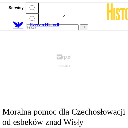
Serwisy
R
zecz o Historii
Moralna pomoc dla Czechosłowacji
od esbeków znad Wisły