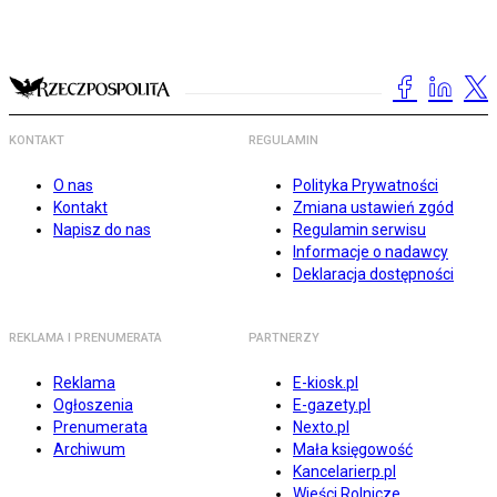
KONTAKT
REGULAMIN
O nas
Polityka Prywatności
Kontakt
Zmiana ustawień zgód
Napisz do nas
Regulamin serwisu
Informacje o nadawcy
Deklaracja dostępności
REKLAMA I PRENUMERATA
PARTNERZY
Reklama
E-kiosk.pl
Ogłoszenia
E-gazety.pl
Prenumerata
Nexto.pl
Archiwum
Mała księgowość
Kancelarierp.pl
Wieści Rolnicze