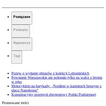
Powiązane
Polecane
Najnowsze
Tagi
Pozew o wydanie obrazów z kolekcji Lubomirskich
Powstanie Warszawskie nie polegało tylko na walce z bronią
w ręku
Motocyklem na barykady. „Nosiłem w kanistrach benzynę z
placu Napoleona”
Konspiracyjny przemysł zbrojeniowy Polski Podziemnej
Promowane treści