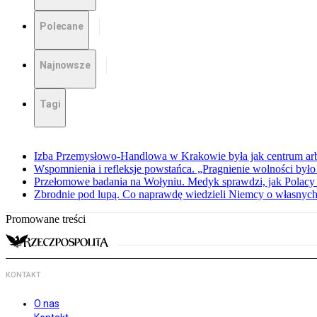
Polecane
Najnowsze
Tagi
Izba Przemysłowo-Handlowa w Krakowie była jak centrum arbit
Wspomnienia i refleksje powstańca. „Pragnienie wolności było 
Przełomowe badania na Wołyniu. Medyk sprawdzi, jak Polacy 
Zbrodnie pod lupą. Co naprawdę wiedzieli Niemcy o własnych
Promowane treści
KONTAKT
O nas