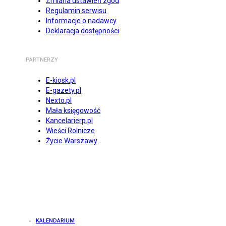
Zmiana ustawień zgód
Regulamin serwisu
Informacje o nadawcy
Deklaracja dostępności
PARTNERZY
E-kiosk.pl
E-gazety.pl
Nexto.pl
Mała księgowość
Kancelarierp.pl
Wieści Rolnicze
Życie Warszawy
KALENDARIUM