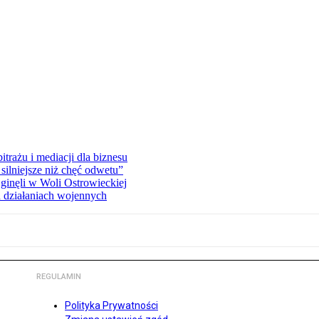
rażu i mediacji dla biznesu
silniejsze niż chęć odwetu”
ginęli w Woli Ostrowieckiej
 działaniach wojennych
REGULAMIN
Polityka Prywatności