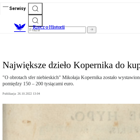
Serwisy
R
zecz o Historii
Największe dzieło Kopernika do kupi
"O obrotach sfer niebieskich" Mikołaja Kopernika zostało wystawione 
pomiędzy 150 – 200 tysiącami euro.
Publikacja:
26.10.2022 13:04