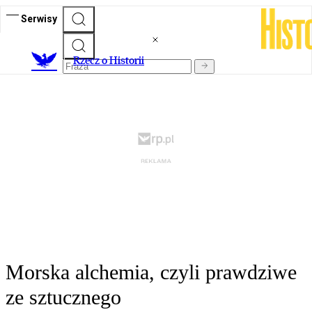
Serwisy
R
zecz o Historii
Morska alchemia, czyli prawdziwe
ze sztucznego