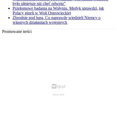
było silniejsze niż chęć odwetu”
Przełomowe badania na Wołyniu. Medyk sprawdzi, jak
Polacy ginęli w Woli Ostrowieckiej
Zbrodnie pod lupą. Co naprawdę wiedzieli Niemcy o
własnych działaniach wojennych
Promowane treści