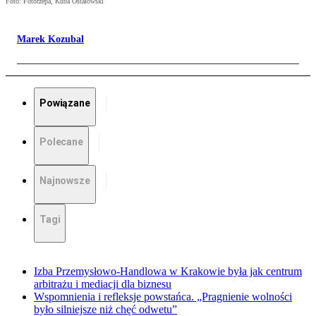
Foto: Fotorzepa, Kuba Ostałowski
Marek Kozubal
Powiązane
Polecane
Najnowsze
Tagi
Izba Przemysłowo-Handlowa w Krakowie była jak centrum
arbitrażu i mediacji dla biznesu
Wspomnienia i refleksje powstańca. „Pragnienie wolności
było silniejsze niż chęć odwetu”