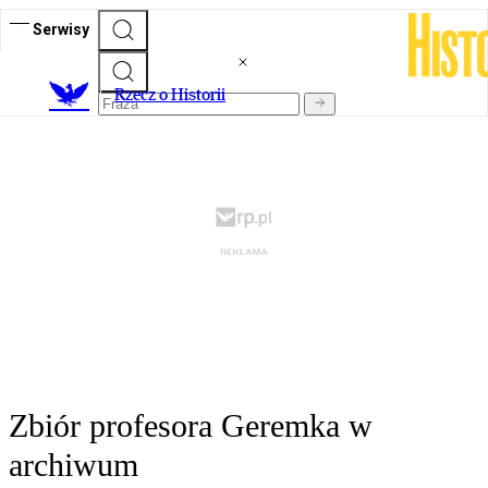
Serwisy
R
zecz o Historii
Zbiór profesora Geremka w
archiwum