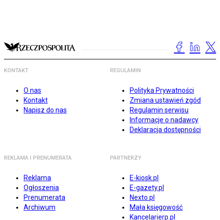
KONTAKT
REGULAMIN
O nas
Polityka Prywatności
Kontakt
Zmiana ustawień zgód
Napisz do nas
Regulamin serwisu
Informacje o nadawcy
Deklaracja dostępności
REKLAMA I PRENUMERATA
PARTNERZY
Reklama
E-kiosk.pl
Ogłoszenia
E-gazety.pl
Prenumerata
Nexto.pl
Archiwum
Mała księgowość
Kancelarierp.pl