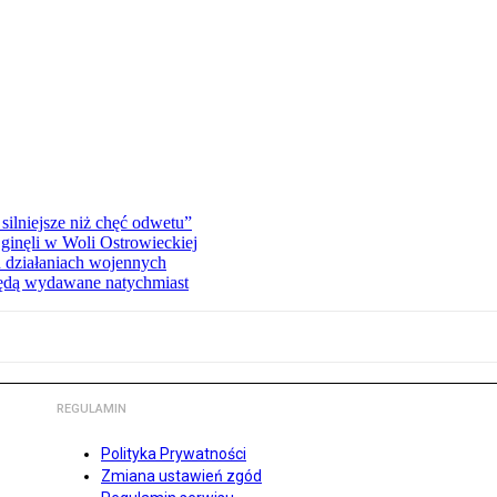
silniejsze niż chęć odwetu”
ginęli w Woli Ostrowieckiej
 działaniach wojennych
będą wydawane natychmiast
REGULAMIN
Polityka Prywatności
Zmiana ustawień zgód