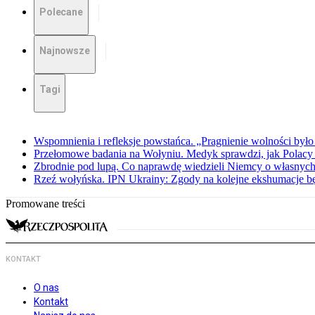
Polecane
Najnowsze
Tagi
Wspomnienia i refleksje powstańca. „Pragnienie wolności było 
Przełomowe badania na Wołyniu. Medyk sprawdzi, jak Polacy 
Zbrodnie pod lupą. Co naprawdę wiedzieli Niemcy o własnych
Rzeź wołyńska. IPN Ukrainy: Zgody na kolejne ekshumacje 
Promowane treści
KONTAKT
O nas
Kontakt