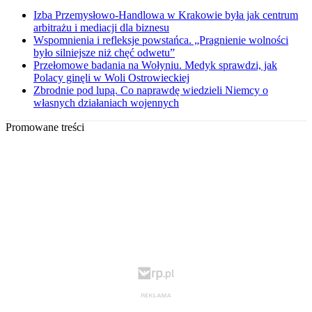
Izba Przemysłowo-Handlowa w Krakowie była jak centrum
arbitrażu i mediacji dla biznesu
Wspomnienia i refleksje powstańca. „Pragnienie wolności
było silniejsze niż chęć odwetu”
Przełomowe badania na Wołyniu. Medyk sprawdzi, jak
Polacy ginęli w Woli Ostrowieckiej
Zbrodnie pod lupą. Co naprawdę wiedzieli Niemcy o
własnych działaniach wojennych
Promowane treści