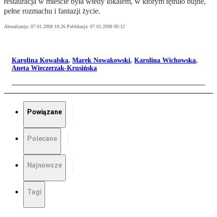
restauracja w mieście była wtedy lokalem, w którym tętniło bujne,
pełne rozmachu i fantazji życie.
Aktualizacja:
07.01.2008 18:26
Publikacja:
07.01.2008 00:12
Karolina Kowalska
,
Marek Nowakowski
,
Karolina Wichowska
,
Aneta Wieczerzak-Krusińska
Powiązane
Polecane
Najnowsze
Tagi